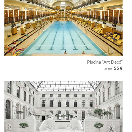
Piscina “Art Decó”
55 €
Desde