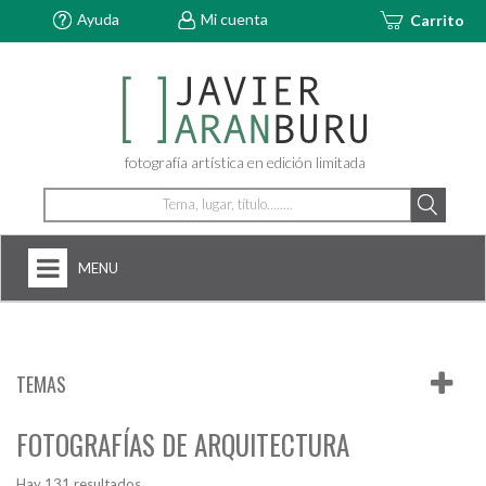
Ayuda
Mi cuenta
Carrito
fotografía artística en edición limitada
MENU
HOME
NOSOTROS
TEMAS
+
FOTOGRAFÍAS
FOTOGRAFÍAS DE ARQUITECTURA
ARTDECÓ
Hay 131 resultados