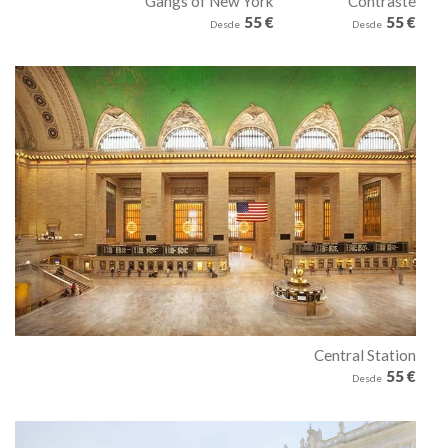
Gangs of New York
Contraste
55 €
55 €
Arquitectónico
Desde
Desde
Central Station
55 €
Desde