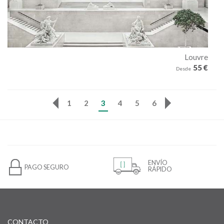
Louvre
55 €
Desde
1
2
3
4
5
6
ENVÍO
PAGO SEGURO
RÁPIDO
CONTACTO