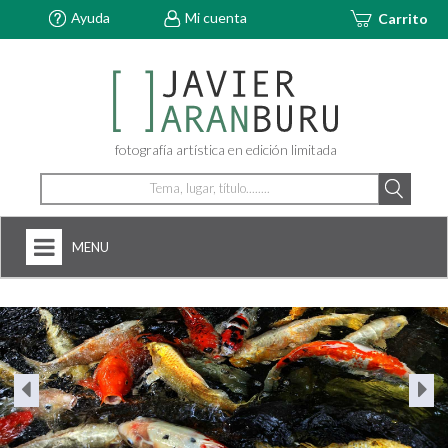
Ayuda
Mi cuenta
Carrito
fotografía artística en edición limitada
MENU
HOME
NOSOTROS
+
FOTOGRAFÍAS
ARTDECÓ