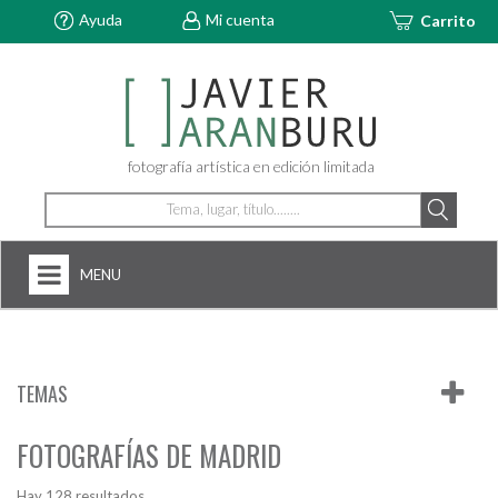
Ayuda
Mi cuenta
Carrito
fotografía artística en edición limitada
MENU
HOME
NOSOTROS
TEMAS
+
FOTOGRAFÍAS
FOTOGRAFÍAS DE MADRID
ARTDECÓ
Hay 128 resultados