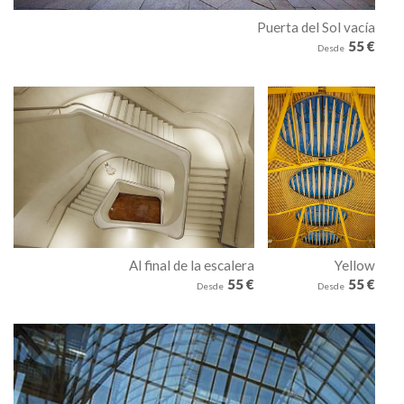
Puerta del Sol vacía
55 €
Desde
Al final de la escalera
Yellow
55 €
55 €
architecture
Desde
Desde