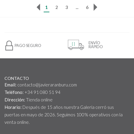
1
2
3
...
6
ENVÍO
PAGO SEGURO
RÁPIDO
CONTACTO
Email:
contacto@javieraranburu.com
Teléfono:
+34 91 080 51 94
Dirección:
Tienda online
Horario:
Después de 15 años nuestra Galería cerró sus
puertas en mayo de 2026. Seguimos 100% operativos con la
venta online.