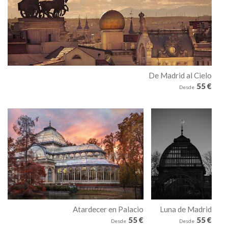
De Madrid al Cielo
55 €
Desde
Atardecer en Palacio
Luna de Madrid
55 €
55 €
Desde
Desde