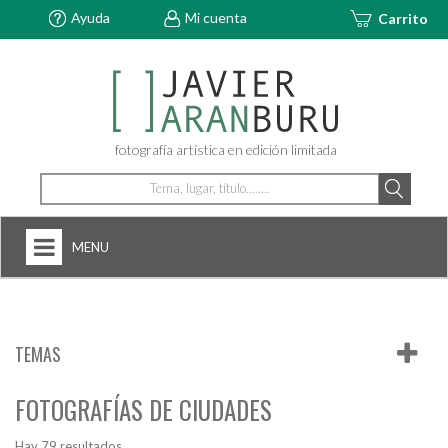
Ayuda
Mi cuenta
Carrito
fotografía artística en edición limitada
MENU
HOME
NOSOTROS
TEMAS
+
FOTOGRAFÍAS
FOTOGRAFÍAS DE CIUDADES
ARTDECÓ
Hay 79 resultados