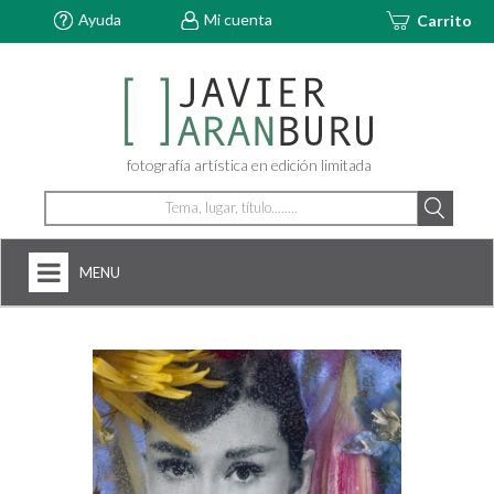
Ayuda
Mi cuenta
Carrito
fotografía artística en edición limitada
MENU
HOME
NOSOTROS
+
FOTOGRAFÍAS
ARTDECÓ