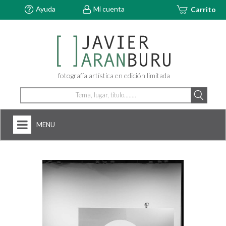
Ayuda
Mi cuenta
Carrito
fotografía artística en edición limitada
MENU
HOME
NOSOTROS
+
FOTOGRAFÍAS
ARTDECÓ