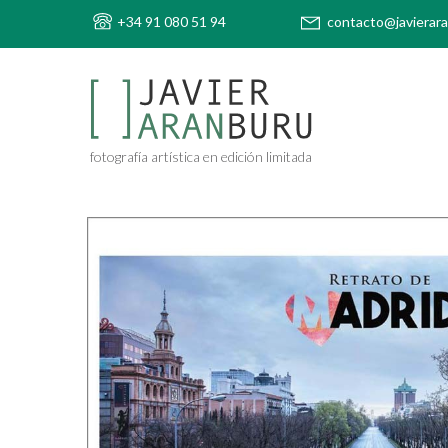
+34 91 080 51 94
contacto@javierar
fotografía artística en edición limitada