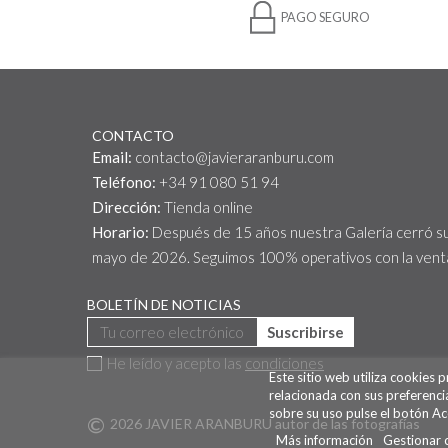
PAGO SEGURO
CONTACTO
Email:
contacto@javieraranburu.com
Teléfono:
+34 91 080 51 94
Dirección:
Tienda online
Horario:
Después de 15 años nuestra Galería cerró s
mayo de 2026. Seguimos 100% operativos con la venta
BOLETÍN DE NOTICIAS
Suscribirse
He leído y acepto las
condiciones
Este sitio web utiliza cookies 
relacionada con sus preferenci
sobre su uso pulse el botón Ac
©
2026 JAVIER ARANBURU autor de las fotografías
Más información
Gestionar 