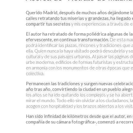
Querido Madrid, después de muchos años dejándome la s
calles retratando tus miserias y grandezas,
ha llegado 
compartir tus secretos
y mis experiencias a través de 
El autor ha retratado de forma poliédrica algunas de l
efervescente, en continua transformación.
De esta man
podrá identificar las plazas, rincones y tradiciones que
ella.
Quien nunca la haya visitado podrá descubrirla y 
cultural y de sus paisajes urbanos.
Al pasar las páginas d
urbe moderna, edificios de formas futuristas y estruct
en armonía con los monumentos de otras épocas que e
colectiva.
Permanecen las tradiciones y surgen nuevas celebraci
año tras año, convirtiendo la ciudad en un pueblo alegre
los años se ha ido quitando los complejos y se ha abier
mirar el mundo. Todo ello
sin olvidar a los ciudadanos, 
acogen con hospitalidad y los brazos abiertos a los visi
Han sido infinidad de kilómetros desde que el autor, en 
compañía de su cámara fotográfica-, comenzó a recorrer