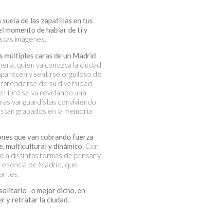
uela de las zapatillas en tus
el momento de hablar de ti y
estas imágenes
.
as múltiples caras de un Madrid
era, quien ya conozca la ciudad
 aparecen y sentirse orgulloso de
sorprenderse de su diversidad
el libro se va revelando una
uras vanguardistas conviviendo
stán grabados en la memoria
ones que van cobrando fuerza
, multicultural y dinámico.
Con
to a distintas formas de pensar y
la esencia de Madrid, que
tantes.
solitario -o mejor dicho, en
 y retratar la ciudad.