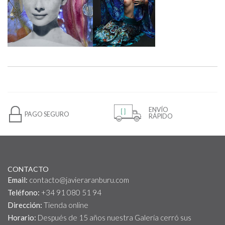
ENVÍO
PAGO SEGURO
RÁPIDO
CONTACTO
Email:
contacto@javieraranburu.com
Teléfono:
+34 91 080 51 94
Dirección:
Tienda online
Horario:
Después de 15 años nuestra Galería cerró sus