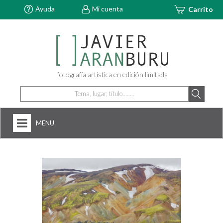
Ayuda
Mi cuenta
Carrito
fotografía artística en edición limitada
MENU
HOME
NOSOTROS
+
FOTOGRAFÍAS
ARTDECÓ