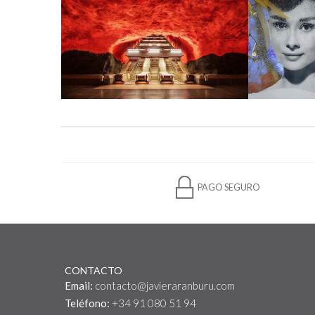
PAGO SEGURO
CONTACTO
Email:
contacto@javieraranburu.com
Teléfono:
+34 91 080 51 94