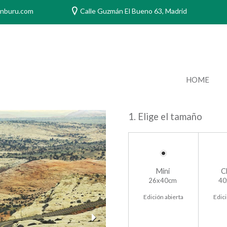
anburu.com
Calle Guzmán El Bueno 63, Madrid
HOME
1. Elige el tamaño
Mini
C
26x40cm
40
Edición abierta
Edici