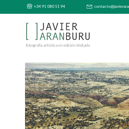
+34 91 080 51 94
contacto@javierar
fotografía artística en edición limitada