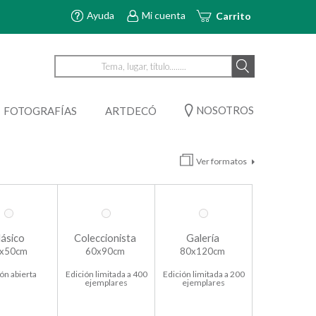
Ayuda
Mi cuenta
Carrito
NOSOTROS
FOTOGRAFÍAS
ARTDECÓ
Ver formatos
lásico
Coleccionista
Galería
x50cm
60x90cm
80x120cm
ón abierta
Edición limitada a 400
Edición limitada a 200
ejemplares
ejemplares