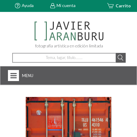
Ayuda
Mi cuenta
Carrito
fotografía artística en edición limitada
MENU
HOME
NOSOTROS
+
FOTOGRAFÍAS
ARTDECÓ