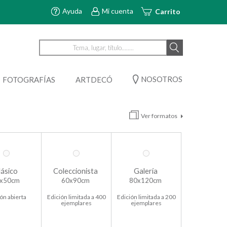
Ayuda
Mi cuenta
Carrito
NOSOTROS
FOTOGRAFÍAS
ARTDECÓ
Ver formatos
lásico
Coleccionista
Galería
x50cm
60x90cm
80x120cm
ón abierta
Edición limitada a 400
Edición limitada a 200
ejemplares
ejemplares