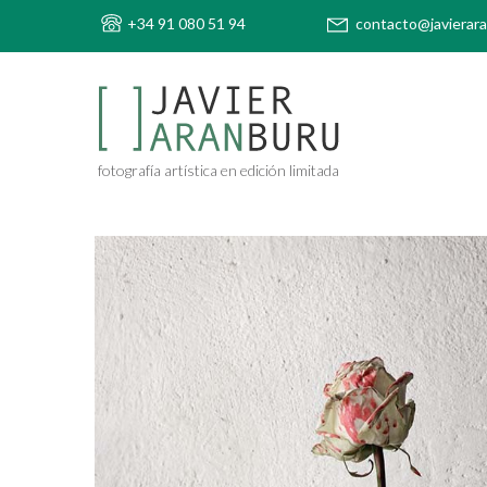
+34 91 080 51 94
contacto@javierar
fotografía artística en edición limitada