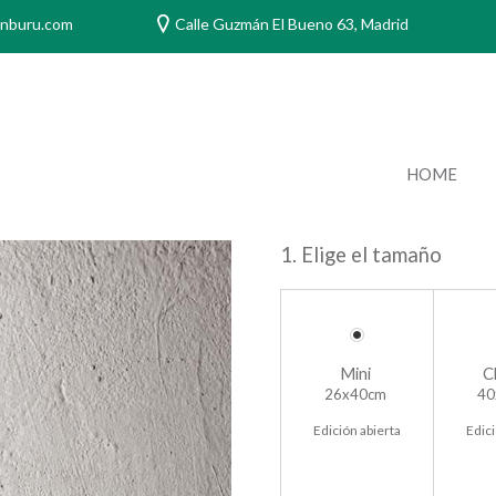
anburu.com
Calle Guzmán El Bueno 63, Madrid
HOME
1. Elige el tamaño
Mini
C
26x40cm
40
Edición abierta
Edici