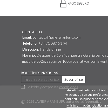
PAGO SEGURO
CONTACTO
Email:
contacto@javieraranburu.com
Teléfono:
+34 91 080 51 94
Dirección:
Tienda online
Horario:
Después de 15 años nuestra Galería cerró s
mayo de 2026. Seguimos 100% operativos con la venta
BOLETÍN DE NOTICIAS
Suscribirse
He leído y acepto las
condiciones
Este sitio web utiliza cookies 
relacionada con sus preferenci
sobre su uso pulse el botón Ac
©
2026 JAVIER ARANBURU autor de las fotografías
Más información
Gestionar 