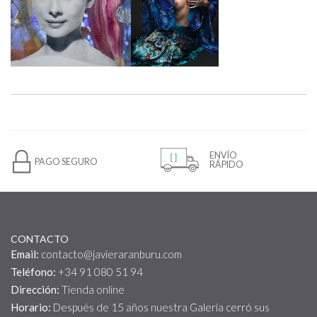
ENVÍO
PAGO SEGURO
RÁPIDO
CONTACTO
Email:
contacto@javieraranburu.com
Teléfono:
+34 91 080 51 94
Dirección:
Tienda online
Horario:
Después de 15 años nuestra Galería cerró sus