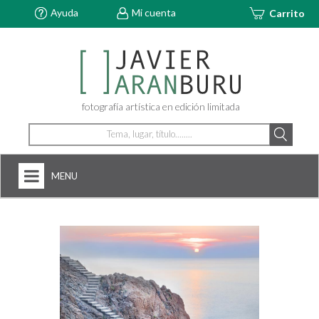
Ayuda
Mi cuenta
Carrito
fotografía artística en edición limitada
MENU
HOME
NOSOTROS
+
FOTOGRAFÍAS
ARTDECÓ