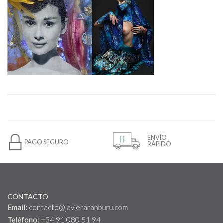
ENVÍO
PAGO SEGURO
RÁPIDO
CONTACTO
Email:
contacto@javieraranburu.com
Teléfono:
+34 91 080 51 94