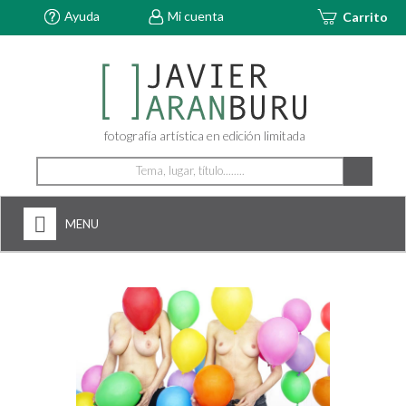
Ayuda
Mi cuenta
Carrito
fotografía artística en edición limitada
MENU
HOME
NOSOTROS
+
FOTOGRAFÍAS
ARTDECÓ