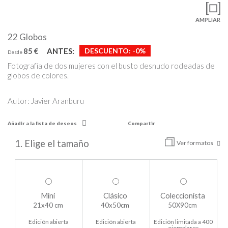
AMPLIAR
22 Globos
85 €
ANTES:
DESCUENTO:
-0%
Desde
Fotografía de dos mujeres con el busto desnudo rodeadas de
globos de colores.
Autor: Javier Aranburu
Añadir a la lista de deseos
Compartir
1. Elige el tamaño
Ver formatos
Mini
Clásico
Coleccionista
21x40 cm
40x50cm
50X90cm
Edición abierta
Edición abierta
Edición limitada a 400
ejemplares