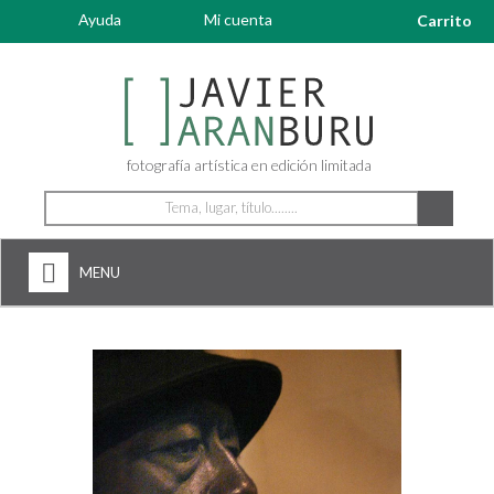
Ayuda
Mi cuenta
Carrito
fotografía artística en edición limitada
MENU
HOME
NOSOTROS
+
FOTOGRAFÍAS
ARTDECÓ