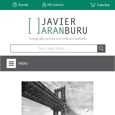
Ayuda
Mi cuenta
Carrito
fotografía artística en edición limitada
MENU
HOME
NOSOTROS
+
FOTOGRAFÍAS
ARTDECÓ