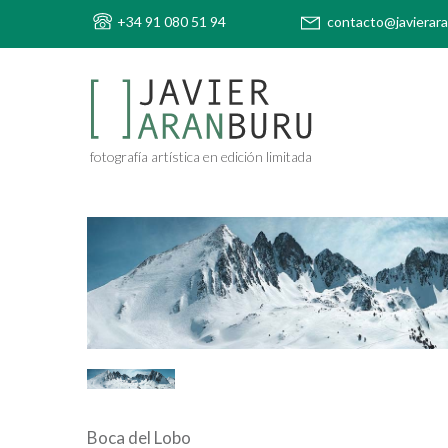
+34 91 080 51 94
contacto@javierar
fotografía artística en edición limitada
Boca del Lobo