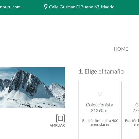
anburu.com
Calle Guzmán El Bueno 63, Madrid
HOME
1. Elige el tamaño
Coleccionista
G
21X90cm
27
Edición limitada a 400
Edición 
ejemplares
ej
AMPLIAR