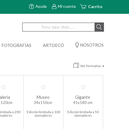
Ayuda
Mi cuenta
Carrito
NOSOTROS
FOTOGRAFÍAS
ARTDECÓ
Ver formatos
alería
Museo
Gigante
x120cm
34x150cm
41x180 cm
limitada a 200
Edición limitada a 100
Edición limitada a 50
emplares
ejemplares
ejemplares