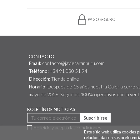
PAGO SEGURO
CONTACTO
Email:
contacto@javieraranburu.com
Teléfono:
+34 91 080 51 94
Dirección:
Tienda online
Horario:
Después de 15 años nuestra Galería cerró s
mayo de 2026. Seguimos 100% operativos con la venta
BOLETÍN DE NOTICIAS
Suscribirse
He leído y acepto las
condiciones
Este sitio web utiliza cookies 
relacionada con sus preferenci