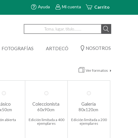
Ayuda
Mi cuenta
Carrito
NOSOTROS
FOTOGRAFÍAS
ARTDECÓ
Ver formatos
lásico
Coleccionista
Galería
x50cm
60x90cm
80x120cm
ón abierta
Edición limitada a 400
Edición limitada a 200
ejemplares
ejemplares