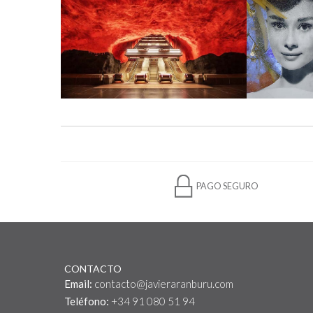
PAGO SEGURO
CONTACTO
Email:
contacto@javieraranburu.com
Teléfono:
+34 91 080 51 94