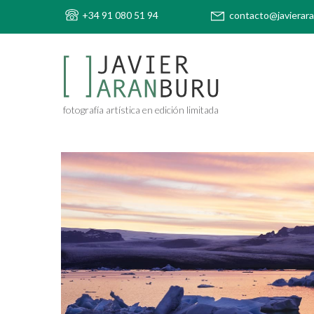
+34 91 080 51 94
contacto@javierar
fotografía artística en edición limitada