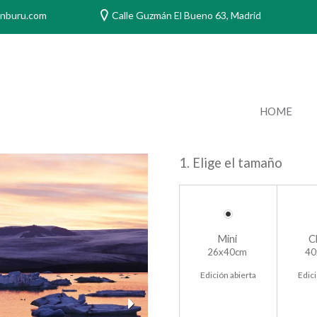
anburu.com
Calle Guzmán El Bueno 63, Madrid
HOME
1. Elige el tamaño
Mini
C
26x40cm
40
Edición abierta
Edici