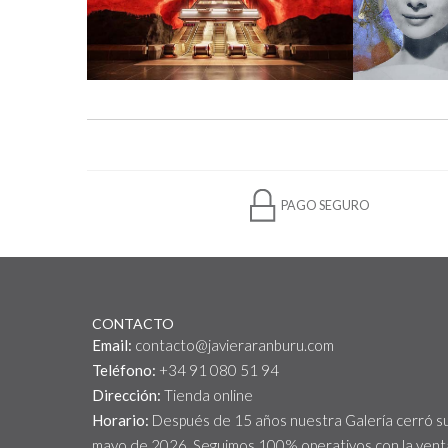
PAGO SEGURO
CONTACTO
Email:
contacto@javieraranburu.com
Teléfono:
+34 91 080 51 94
Dirección:
Tienda online
Horario:
Después de 15 años nuestra Galería cerró s
mayo de 2026. Seguimos 100% operativos con la venta