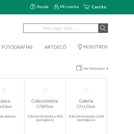
Ayuda
Mi cuenta
Carrito
NOSOTROS
FOTOGRAFÍAS
ARTDECÓ
Ver formatos
lásico
Coleccionista
Galería
x50cm
57X90cm
77x120cm
ón abierta
Edición limitada a 400
Edición limitada a 200
ejemplares
ejemplares