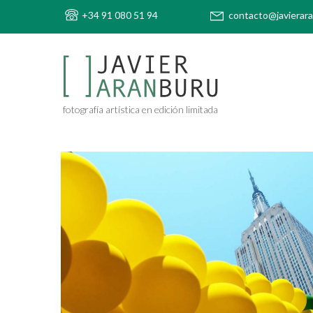
+34 91 080 51 94
contacto@javierar
fotografía artística en edición limitada