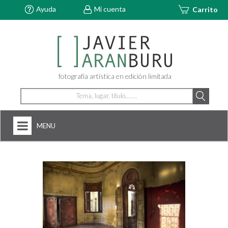
Ayuda
Mi cuenta
Carrito
fotografía artística en edición limitada
MENU
HOME
NOSOTROS
+
FOTOGRAFÍAS
ARTDECÓ