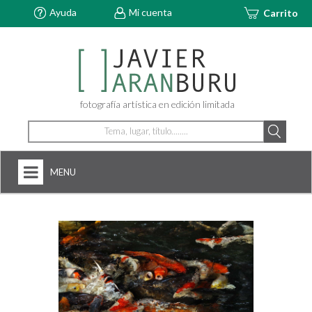
Ayuda
Mi cuenta
Carrito
fotografía artística en edición limitada
MENU
HOME
NOSOTROS
+
FOTOGRAFÍAS
ARTDECÓ