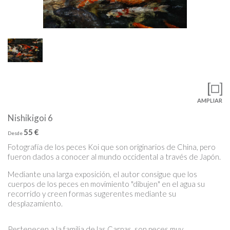
AMPLIAR
Nishikigoi 6
55 €
Desde
Fotografía de los peces Koi que son originarios de China, pero
fueron dados a conocer al mundo occidental a través de Japón.
Mediante una larga exposición, el autor consigue que los
cuerpos de los peces en movimiento "dibujen" en el agua su
recorrido y creen formas sugerentes mediante su
desplazamiento.
Pertenecen a la familia de las Carpas, son peces muy