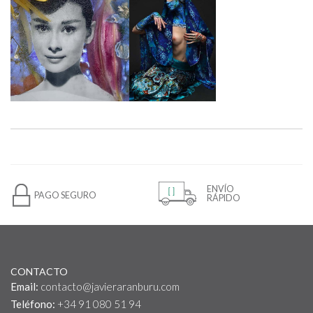
ENVÍO
PAGO SEGURO
RÁPIDO
CONTACTO
Email:
contacto@javieraranburu.com
Teléfono:
+34 91 080 51 94