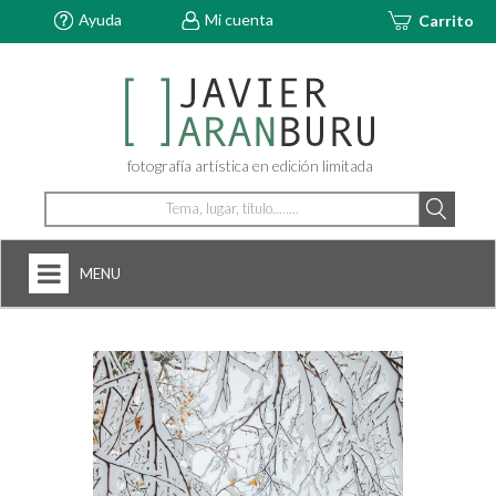
Ayuda
Mi cuenta
Carrito
fotografía artística en edición limitada
MENU
HOME
NOSOTROS
+
FOTOGRAFÍAS
ARTDECÓ