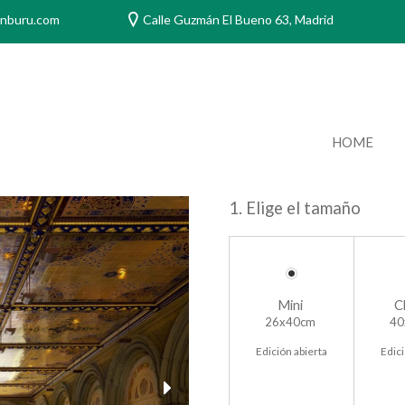
anburu.com
Calle Guzmán El Bueno 63, Madrid
HOME
1. Elige el tamaño
Mini
C
26x40cm
40
Edición abierta
Edici