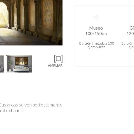
Museo
Gi
100x150cm
120
Edición limitada a 100
Edición 
ejemplares
ej
AMPLIAR
. Sus arcos se ven perfectamente
 al exterior.