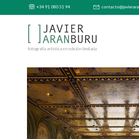
+34 91 080 51 94
contacto@javierar
fotografía artística en edición limitada