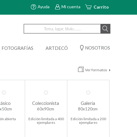
Ayuda
Mi cuenta
Carrito
NOSOTROS
FOTOGRAFÍAS
ARTDECÓ
Ver formatos
lásico
Coleccionista
Galería
x50cm
60x90cm
80x120cm
ón abierta
Edición limitada a 400
Edición limitada a 200
ejemplares
ejemplares