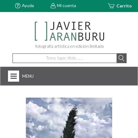
Ayuda
Mi cuenta
Carrito
fotografía artística en edición limitada
MENU
HOME
NOSOTROS
+
FOTOGRAFÍAS
ARTDECÓ