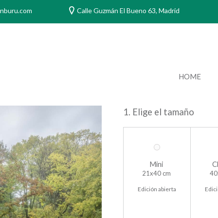
anburu.com
Calle Guzmán El Bueno 63, Madrid
HOME
1. Elige el tamaño
Mini
C
21x40 cm
40
Edición abierta
Edici