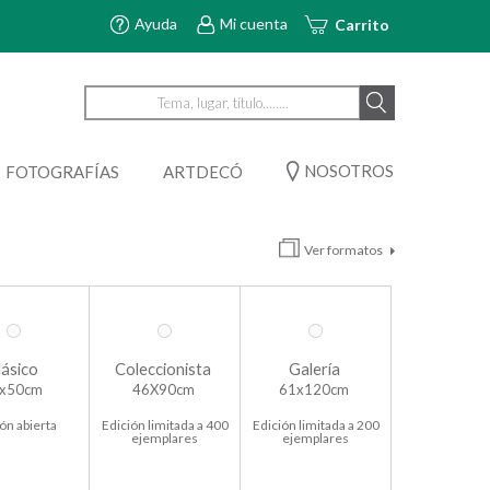
Ayuda
Mi cuenta
Carrito
NOSOTROS
FOTOGRAFÍAS
ARTDECÓ
Ver formatos
lásico
Coleccionista
Galería
x50cm
46X90cm
61x120cm
ón abierta
Edición limitada a 400
Edición limitada a 200
ejemplares
ejemplares