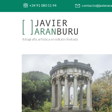
+34 91 080 51 94
contacto@javierar
fotografía artística en edición limitada