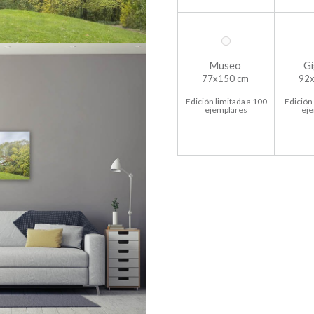
Museo
Gi
77x150 cm
92x
Edición limitada a 100
Edición 
ejemplares
ej