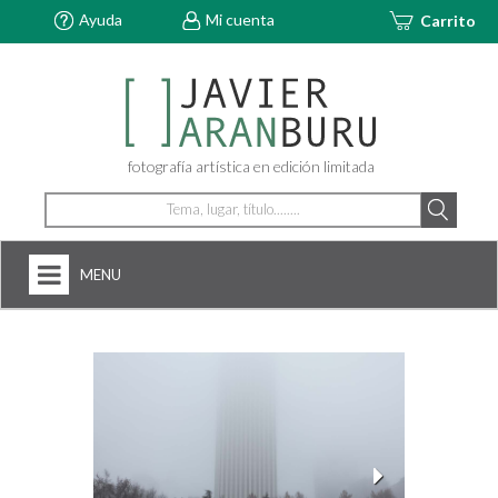
Ayuda
Mi cuenta
Carrito
fotografía artística en edición limitada
MENU
HOME
NOSOTROS
+
FOTOGRAFÍAS
ARTDECÓ