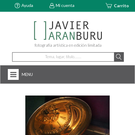
Ayuda
Mi cuenta
Carrito
fotografía artística en edición limitada
MENU
HOME
NOSOTROS
+
FOTOGRAFÍAS
ARTDECÓ