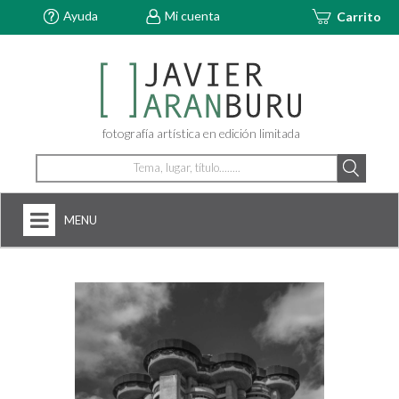
Ayuda
Mi cuenta
Carrito
fotografía artística en edición limitada
MENU
HOME
NOSOTROS
+
FOTOGRAFÍAS
ARTDECÓ