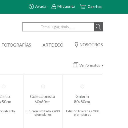
Ayuda
Mi cuenta
Carrito
NOSOTROS
FOTOGRAFÍAS
ARTDECÓ
Ver formatos
lásico
Coleccionista
Galería
x50cm
60x60cm
80x80cm
ón abierta
Edición limitada a 400
Edición limitada a 200
ejemplares
ejemplares