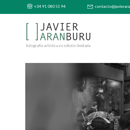
+34 91 080 51 94
contacto@javierar
fotografía artística en edición limitada