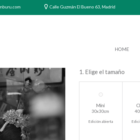
anburu.com
Calle Guzmán El Bueno 63, Madrid
HOME
1. Elige el tamaño
Mini
C
30x30cm
40
Edición abierta
Edici