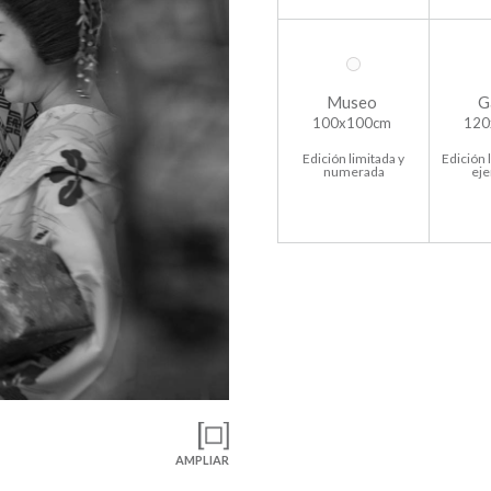
Museo
G
100x100cm
120
Edición limitada y
Edición 
numerada
ej
AMPLIAR