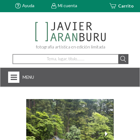
Ayuda
Mi cuenta
Carrito
fotografía artística en edición limitada
MENU
HOME
NOSOTROS
+
FOTOGRAFÍAS
ARTDECÓ