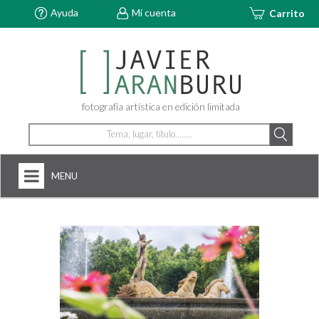
Ayuda
Mi cuenta
Carrito
fotografía artística en edición limitada
MENU
HOME
NOSOTROS
+
FOTOGRAFÍAS
ARTDECÓ