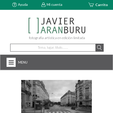
Ayuda
Mi cuenta
Carrito
fotografía artística en edición limitada
MENU
HOME
NOSOTROS
+
FOTOGRAFÍAS
ARTDECÓ