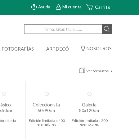
Ayuda
Mi cuenta
Carrito
NOSOTROS
FOTOGRAFÍAS
ARTDECÓ
Ver formatos
lásico
Coleccionista
Galería
x50cm
60x90cm
80x120cm
ón abierta
Edición limitada a 400
Edición limitada a 200
ejemplares
ejemplares